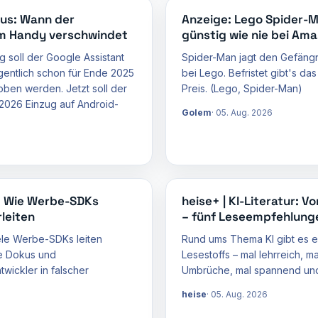
Aus: Wann der
Anzeige: Lego Spider-M
em Handy verschwindet
günstig wie nie bei Am
 soll der Google Assistant
Spider-Man jagt den Gefängn
gentlich schon für Ende 2025
bei Lego. Befristet gibt's d
ben werden. Jetzt soll der
Preis. (Lego, Spider-Man)
2026 Einzug auf Android-
Golem
05. Aug. 2026
s: Wie Werbe-SDKs
heise+ | KI-Literatur: V
leiten
– fünf Leseempfehlung
ele Werbe-SDKs leiten
Rund ums Thema KI gibt es ei
re Dokus und
Lesestoffs – mal lehrreich, ma
wickler in falscher
Umbrüche, mal spannend und
heise
05. Aug. 2026