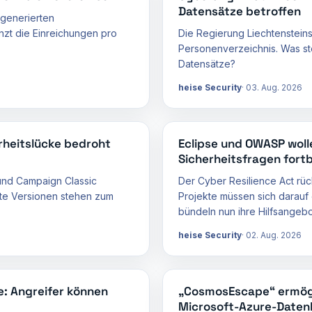
Datensätze betroffen
-generierten
zt die Einreichungen pro
Die Regierung Liechtensteins
Personenverzeichnis. Was ste
Datensätze?
heise Security
03. Aug. 2026
rheitslücke bedroht
Eclipse und OWASP woll
Sicherheitsfragen fortb
und Campaign Classic
Der Cyber Resilience Act rü
te Versionen stehen zum
Projekte müssen sich darauf
bündeln nun ihre Hilfsangebo
heise Security
02. Aug. 2026
e: Angreifer können
„CosmosEscape“ ermögl
Microsoft-Azure-Date