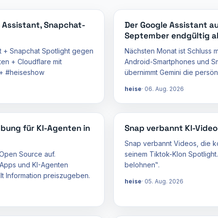
 Assistant, Snapchat-
Der Google Assistant a
September endgültig a
t + Snapchat Spotlight gegen
Nächsten Monat ist Schluss m
en + Cloudflare mit
Android-Smartphones und Sm
 + #heiseshow
übernimmt Gemini die persönl
heise
06. Aug. 2026
bung für KI-Agenten in
Snap verbannt KI-Video
Snap verbannt Videos, die ko
 Open Source auf.
seinem Tiktok-Klon Spotlight.
 Apps und KI-Agenten
belohnen‟.
 Information preiszugeben.
heise
05. Aug. 2026