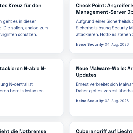
tes Kreuz für den
Check Point: Angreifer 
Management-Server ü
 geht es in dieser
Aufgrund einer Sicherheitslü
. Die sollen, analog zum
Sicherheitslösung Security
ngriffen schützen.
attackieren. Hotfixes stehe
heise Security
04. Aug. 2026
tackieren N-able N-
Neue Malware-Welle: Ar
Updates
ng N-central ist
Erneut verbreitet sich Malwa
eren bereits Instanzen.
Daher gibt es vorerst überha
heise Security
03. Aug. 2026
zieht die Notbremse
Cyberangriff auf Liecht