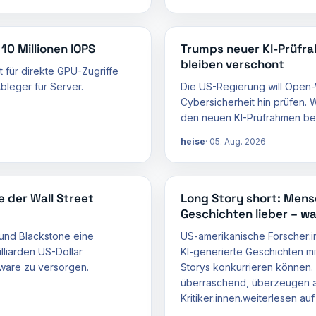
10 Millionen IOPS
Trumps neuer KI-Prüfra
bleiben verschont
t für direkte GPU-Zugriffe
bleger für Server.
Die US-Regierung will Open-
Cybersicherheit hin prüfen.
den neuen KI-Prüfrahmen bek
heise
05. Aug. 2026
e der Wall Street
Long Story short: Men
Geschichten lieber – w
 und Blackstone eine
US-amerikanische Forscher:i
lliarden US-Dollar
KI-generierte Geschichten 
dware zu versorgen.
Storys konkurrieren können.
überraschend, überzeugen ab
Kritiker:innen.weiterlesen auf